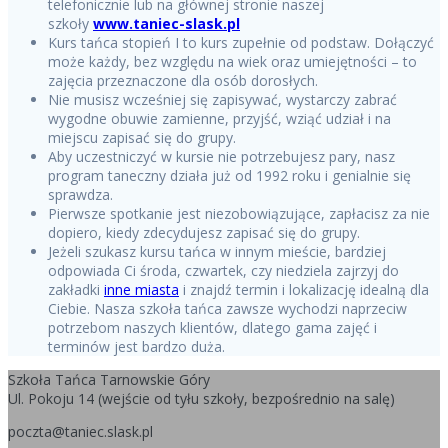
telefonicznie lub na głównej stronie naszej
szkoły
www.taniec-slask.pl
Kurs tańca stopień I to kurs zupełnie od podstaw. Dołączyć
może każdy, bez względu na wiek oraz umiejętności – to
zajęcia przeznaczone dla osób dorosłych.
Nie musisz wcześniej się zapisywać, wystarczy zabrać
wygodne obuwie zamienne, przyjść, wziąć udział i na
miejscu zapisać się do grupy.
Aby uczestniczyć w kursie nie potrzebujesz pary, nasz
program taneczny działa już od 1992 roku i genialnie się
sprawdza.
Pierwsze spotkanie jest niezobowiązujące, zapłacisz za nie
dopiero, kiedy zdecydujesz zapisać się do grupy.
Jeżeli szukasz kursu tańca w innym mieście, bardziej
odpowiada Ci środa, czwartek, czy niedziela zajrzyj do
zakładki
inne miasta
i znajdź termin i lokalizację idealną dla
Ciebie. Nasza szkoła tańca zawsze wychodzi naprzeciw
potrzebom naszych klientów, dlatego gama zajęć i
terminów jest bardzo duża.
Szkoła Tańca Tarnowskie Góry
Ul. Pokoju 14 (wejście od tyłu szkoły, bezpośrednio na salę)
poczta@taniec.slask.pl