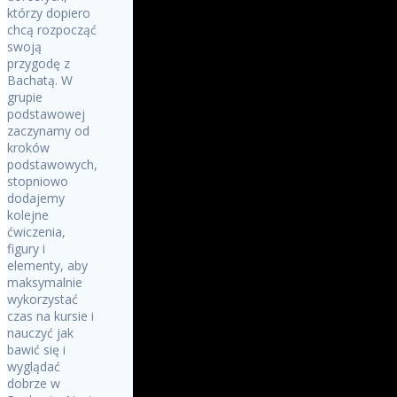
którzy dopiero
chcą rozpocząć
swoją
przygodę z
Bachatą. W
grupie
podstawowej
zaczynamy od
kroków
podstawowych,
stopniowo
dodajemy
kolejne
ćwiczenia,
figury i
elementy, aby
maksymalnie
wykorzystać
czas na kursie i
nauczyć jak
bawić się i
wyglądać
dobrze w