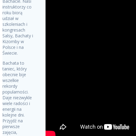
Bachacie. Nasi
instruktorzy co
roku biorą
udział w
szkoleniach i
kongresach
Salsy, Bachaty i
Kizomby w
Polsce i na
Świecie.
Bachata to
taniec, który
obecnie bije
wszelkie
rekordy
popularności.
Daje niezwykle
wiele radości i
energii na
kolejne dni.
Przyjdź na
pierwsze
zajęcia,