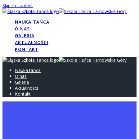
Skip to content
NAUKA TAŃCA
O NAS
GALERIA
AKTUALNOŚCI
KONTAKT
Nauka tańca
O nas
Galeria
Aktualności
Kontakt