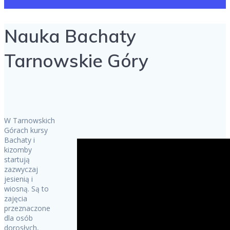
Nauka Bachaty
Tarnowskie Góry
W Tarnowskich
Górach kursy
Bachaty i
kizomby
startują
zazwyczaj
jesienią i
wiosną. Są to
zajęcia
przeznaczone
dla osób
dorosłych,